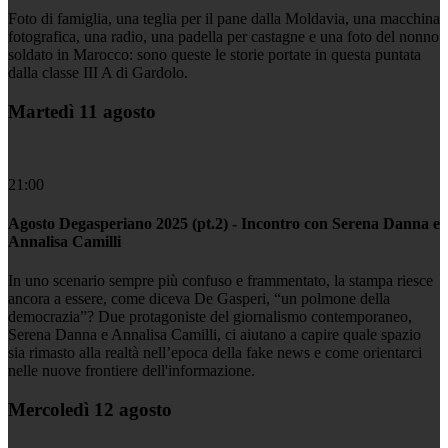
Foto di famiglia, una teglia per il pane dalla Moldavia, una macchina
fotografica, una radio, una padella per castagne e una foto del nonno
soldato in Marocco: sono queste le storie portate in questa puntata
dalla classe III A di Gardolo.
Martedì 11 agosto
21:00
Agosto Degasperiano 2025 (pt.2) - Incontro con Serena Danna e
Annalisa Camilli
In uno scenario sempre più confuso e frammentato, la stampa riesce
ancora a essere, come diceva De Gasperi, “un polmone della
democrazia”? Due protagoniste del giornalismo contemporaneo,
Serena Danna e Annalisa Camilli, ci aiutano a capire quale spazio
sia rimasto alla realtà nell’epoca della fake news e come orientarci
nelle nuove frontiere dell'informazione.
Mercoledì 12 agosto