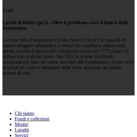
21:00
Lasciti di futuro (pt.5) - Oltre il problema casa: il futuro della
Fondazione
La forza della Fondazione Crosina Sartori Cloch è la capacità di
sapersi rileggere adattandosi ai tempi che cambiano, rinnovando
quella scintilla di generosità contagiosa accesa nel 1775 capace di
brillare fino ai giorni nostri. Nel 2024 le sorelle Vecchietti,
insegnanti per una vita intera, lasciano alla Fondazione i propri averi
destinati tra l’altro a finanziare delle borse di laurea: un’ultima
lezione di vita.
Chi siamo
Fondi e collezioni
Mostre
Luoghi
Servizi