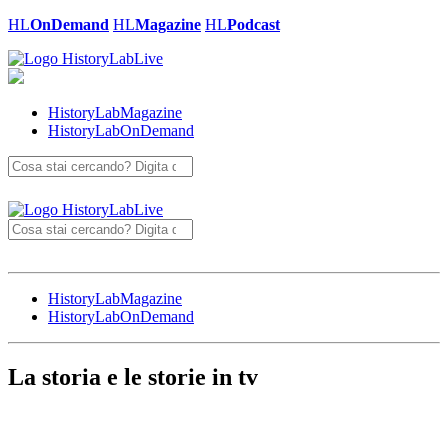
HL
OnDemand
HL
Magazine
HL
Podcast
HistoryLabMagazine
HistoryLabOnDemand
Cerca
Cerca
HistoryLabMagazine
HistoryLabOnDemand
La storia e le storie in
tv