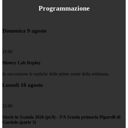
Programmazione
Domenica 9 agosto
21:00
History Lab Replay
In successione le repliche delle prime serate della settimana.
Lunedì 10 agosto
21:00
Storie in Scatola 2026 (pt.9) - 3ªA Scuola primaria Pigarelli di
Gardolo (parte 3)